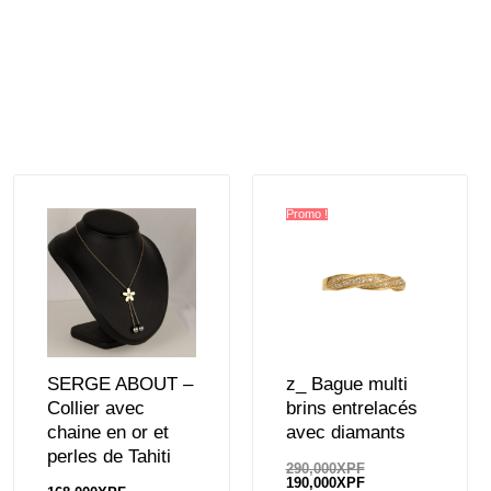
Promo !
SERGE ABOUT –
z_ Bague multi
Collier avec
brins entrelacés
chaine en or et
avec diamants
perles de Tahiti
290,000
XPF
190,000
XPF