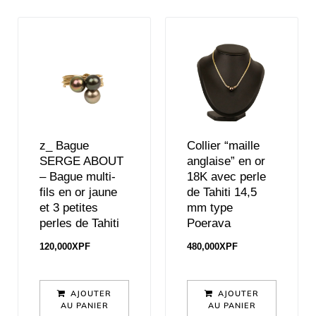
z_ Bague
Collier “maille
SERGE ABOUT
anglaise” en or
– Bague multi-
18K avec perle
fils en or jaune
de Tahiti 14,5
et 3 petites
mm type
perles de Tahiti
Poerava
120,000
XPF
480,000
XPF
AJOUTER
AJOUTER
AU PANIER
AU PANIER