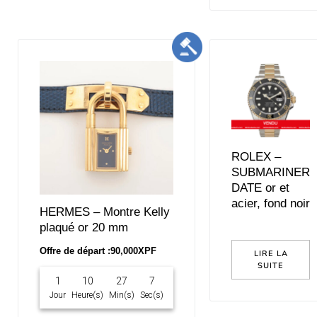
ROLEX –
SUBMARINER
DATE or et
acier, fond noir
HERMES – Montre Kelly
plaqué or 20 mm
Offre de départ :
90,000
XPF
LIRE LA
SUITE
1
10
27
6
Jour
Heure(s)
Min(s)
Sec(s)