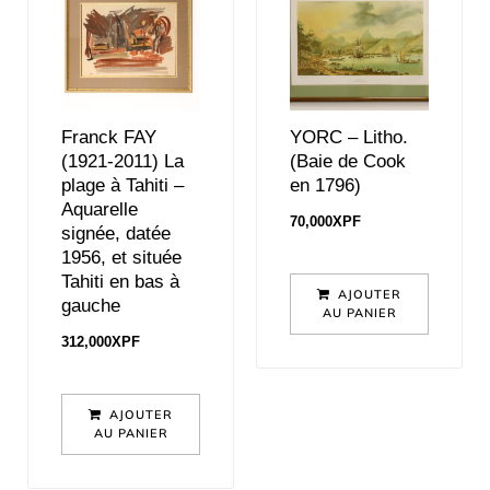
Franck FAY
YORC – Litho.
(1921-2011) La
(Baie de Cook
plage à Tahiti –
en 1796)
Aquarelle
70,000
XPF
signée, datée
1956, et située
Tahiti en bas à
AJOUTER
gauche
AU PANIER
312,000
XPF
AJOUTER
AU PANIER