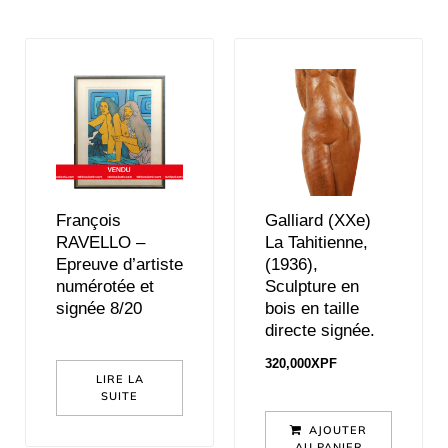
François
Galliard (XXe)
RAVELLO –
La Tahitienne,
Epreuve d’artiste
(1936),
numérotée et
Sculpture en
signée 8/20
bois en taille
directe signée.
320,000
XPF
LIRE LA
SUITE
AJOUTER
AU PANIER