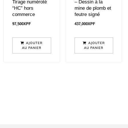
Tirage numéroté
– Dessin à la
“HC” hors
mine de plomb et
commerce
feutre signé
97,500
XPF
437,000
XPF
AJOUTER
AJOUTER
AU PANIER
AU PANIER