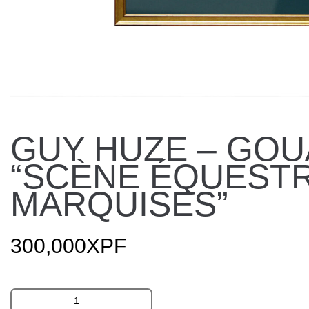
GUY HUZE – GOU
“SCÈNE ÉQUESTR
MARQUISES”
300,000
XPF