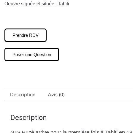
Oeuvre signée et située : Tahiti
Prendre RDV
Poser une Question
Description
Avis (0)
Description
Guy Huzé arrive pour la première fois à Tahiti en 19