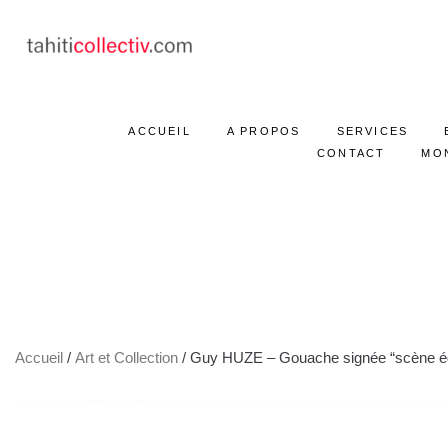
ACCUEIL
A PROPOS
SERVICES
CONTACT
MO
Accueil
/
Art et Collection
/ Guy HUZE – Gouache signée “scène éq