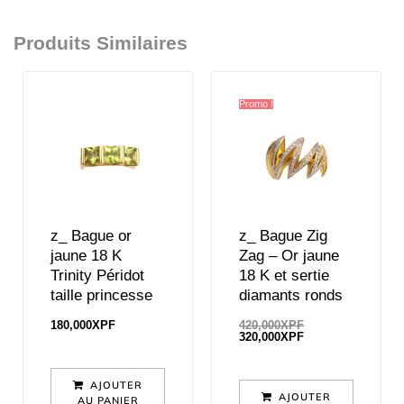
Produits Similaires
Promo !
z_ Bague or
z_ Bague Zig
jaune 18 K
Zag – Or jaune
Trinity Péridot
18 K et sertie
taille princesse
diamants ronds
180,000
XPF
420,000
XPF
320,000
XPF
AJOUTER
AJOUTER
AU PANIER