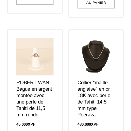
AU PANIER
ROBERT WAN –
Collier “maille
Bague en argent
anglaise” en or
montée avec
18K avec perle
une perle de
de Tahiti 14,5
Tahiti de 11,5
mm type
mm ronde
Poerava
45,000
XPF
480,000
XPF