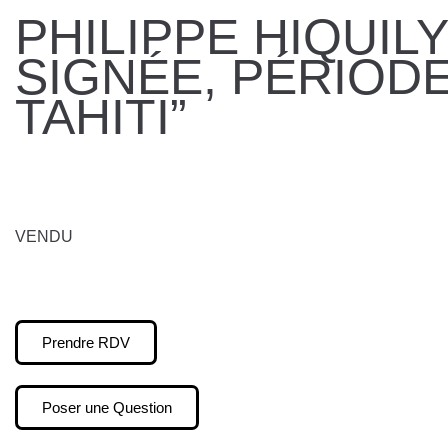
PHILIPPE HIQUIL
SIGNÉE, PÉRIOD
TAHITI”
VENDU
Prendre RDV
Poser une Question